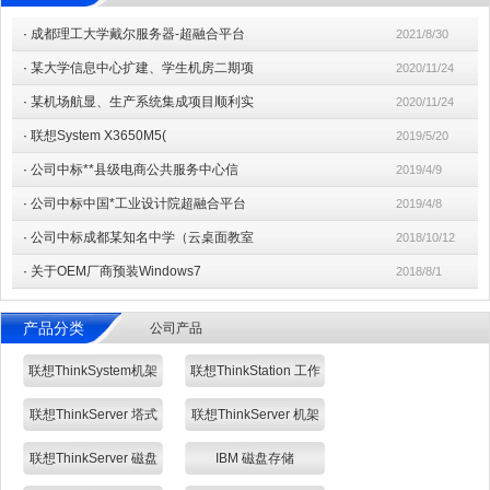
·
成都理工大学戴尔服务器-超融合平台
2021/8/30
·
某大学信息中心扩建、学生机房二期项
2020/11/24
·
某机场航显、生产系统集成项目顺利实
2020/11/24
·
联想System X3650M5(
2019/5/20
·
公司中标**县级电商公共服务中心信
2019/4/9
·
公司中标中国*工业设计院超融合平台
2019/4/8
·
公司中标成都某知名中学（云桌面教室
2018/10/12
·
关于OEM厂商预装Windows7
2018/8/1
产品分类
公司产品
联想ThinkSystem机架
联想ThinkStation 工作
式/塔式 服务器
站
联想ThinkServer 塔式
联想ThinkServer 机架
服务器
式服务器
联想ThinkServer 磁盘
IBM 磁盘存储