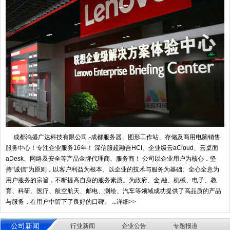
成都鸿盛广达科技有限公司,-成都服务器、图形工作站、存储及商用电脑销售
服务中心！专注企业服务16年！ 深信服超融合HCI、企业级云aCloud、云桌面
aDesk、网络及安全等产品金牌代理商、服务商！ 公司以企业用户为核心，坚
持“诚信”为原则，以客户利益为根本、以企业的技术与服务为基础、全心全意为
用户服务的宗旨，不断提高自身的服务素质。为政府、金 融、机械、电子、教
育、科研、医疗、航空航天、邮电、测绘、汽车等领域成功提供了高品质的产品
与服务，在用户中留下了良好的口碑。 ...
详细>>
公司新闻
行业新闻
企业公告
专题报道