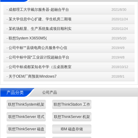
·
成都理工大学戴尔服务器-超融合平台
2021/8/30
·
某大学信息中心扩建、学生机房二期项
2020/11/24
·
某机场航显、生产系统集成项目顺利实
2020/11/24
·
联想System X3650M5(
2019/5/20
·
公司中标**县级电商公共服务中心信
2019/4/9
·
公司中标中国*工业设计院超融合平台
2019/4/8
·
公司中标成都某知名中学（云桌面教室
2018/10/12
·
关于OEM厂商预装Windows7
2018/8/1
产品分类
公司产品
联想ThinkSystem机架
联想ThinkStation 工作
式/塔式 服务器
站
联想ThinkServer 塔式
联想ThinkServer 机架
服务器
式服务器
联想ThinkServer 磁盘
IBM 磁盘存储