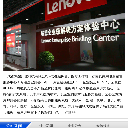
成都鸿盛广达科技有限公司,-成都服务器、图形工作站、存储及商用电脑销售
服务中心！专注企业服务16年！ 深信服超融合HCI、企业级云aCloud、云桌面
aDesk、网络及安全等产品金牌代理商、服务商！ 公司以企业用户为核心，坚
持“诚信”为原则，以客户利益为根本、以企业的技术与服务为基础、全心全意为
用户服务的宗旨，不断提高自身的服务素质。为政府、金 融、机械、电子、教
育、科研、医疗、航空航天、邮电、测绘、汽车等领域成功提供了高品质的产品
与服务，在用户中留下了良好的口碑。 ...
详细>>
公司新闻
行业新闻
企业公告
专题报道